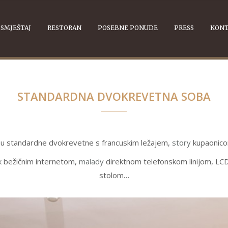
SMJEŠTAJ
RESTORAN
POSEBNE PONUDE
PRESS
KON
STANDARDNA DVOKREVETNA SOBA
su standardne dvokrevetne s francuskim ležajem,
story
kupaonico
k
bežičnim internetom,
malady
direktnom telefonskom linijom, LCD
stolom…