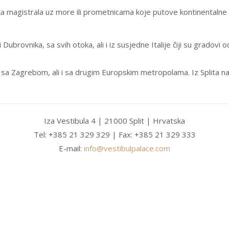
magistrala uz more ili prometnicama koje putove kontinentalne Hr
li Dubrovnika, sa svih otoka, ali i iz susjedne Italije čiji su gradov
 sa Zagrebom, ali i sa drugim Europskim metropolama. Iz Splita na
Iza Vestibula 4 | 21000 Split | Hrvatska
Tel: +385 21 329 329 | Fax: +385 21 329 333
E-mail:
info@vestibulpalace.com